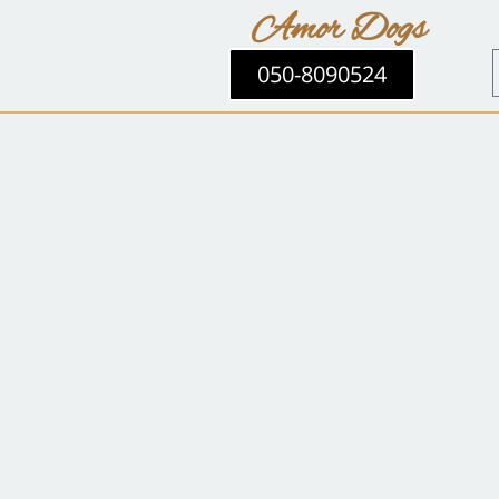
Amor Dogs
050-8090524