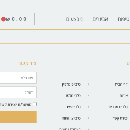
טיפוח
אביזרים
מבצעים
₪
0.00
0
ט
צור קשר
דף הבית
כלבי פומרניין
אודות
כלבי מלטז
מאשר/ת יצירת קשר בטלפון | SMS| 
כלבים זעירים
כלבי שיצו
יצירת קשר
כלבי צ'יוואווה
הצהרת נגישות