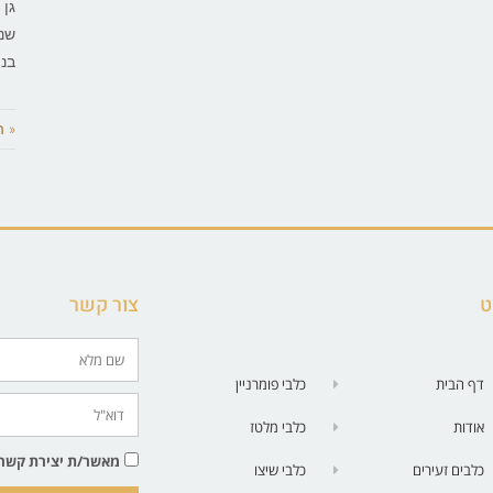
גן 
שני
בני
« 
ט
צור קשר
דף הבית
כלבי פומרניין
אודות
כלבי מלטז
מאשר/ת יצירת קשר בטלפון | SMS| 
כלבים זעירים
כלבי שיצו