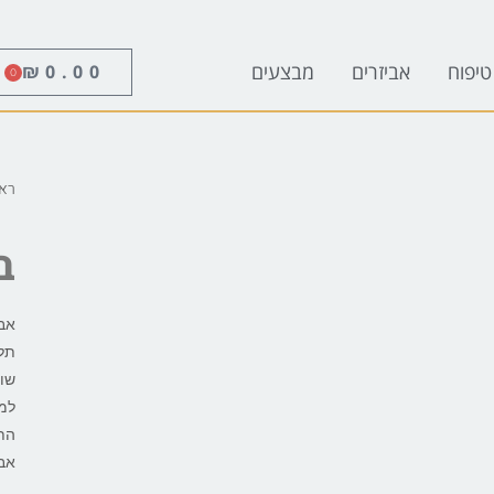
טיפוח
אביזרים
מבצעים
₪
0.00
0
רא
ב
אבי
תל 
שוכ
למע
התי
אבי