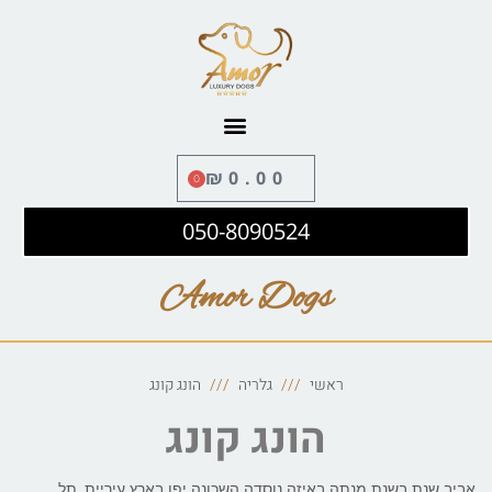
לתוכן
₪
0.00
0
050-8090524
Amor Dogs
ראשי
גלריה
הונג קונג
הונג קונג
אביב שנת בשנת מנתה באיזה נוסדה השכונה יפו בארץ עיריית, תל