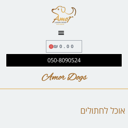
לתוכן
₪
0.00
0
050-8090524
Amor Dogs
אוכל לחתולים