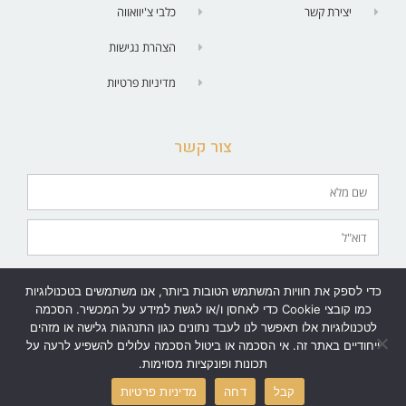
יצירת קשר
כלבי צ'יוואווה
הצהרת נגישות
מדיניות פרטיות
צור קשר
מאשר/ת יצירת קשר בטלפון | SMS| וואטסאפ | מייל.
כדי לספק את חוויות המשתמש הטובות ביותר, אנו משתמשים בטכנולוגיות
שלח
כמו קובצי Cookie כדי לאחסן ו/או לגשת למידע על המכשיר. הסכמה
לטכנולוגיות אלו תאפשר לנו לעבד נתונים כגון התנהגות גלישה או מזהים
ייחודיים באתר זה. אי הסכמה או ביטול הסכמה עלולים להשפיע לרעה על
תכונות ופונקציות מסוימות.
גלילה
Made with ❤️ by Astrateg
קבל
דחה
מדיניות פרטיות