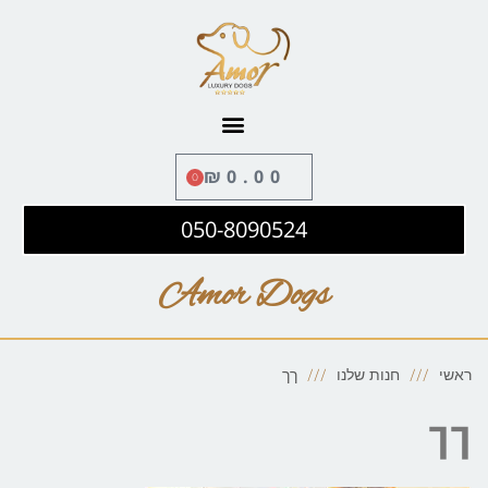
לתוכן
₪
0.00
0
050-8090524
Amor Dogs
ראשי
חנות שלנו
ךך
ךך