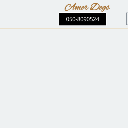
Amor Dogs
050-8090524