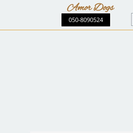
Amor Dogs
050-8090524