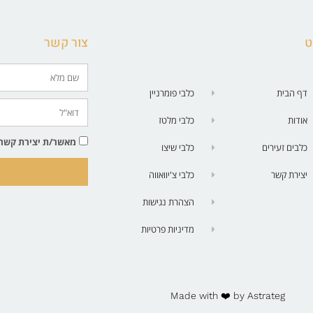
ט
צור קשר
דף הבית
כלבי פומרניין
אודות
כלבי מלטז
מאשר/ת יצירת קשר בטלפון | SMS| 
כלבים זעירים
כלבי שיצו
יצירת קשר
כלבי צ'יוואווה
הצהרת נגישות
מדיניות פרטיות
Made with ❤️ by Astrateg