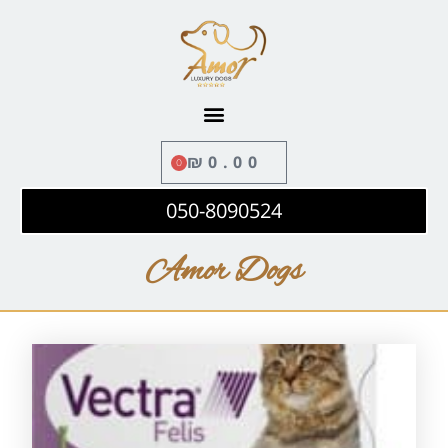
לתוכן
₪
0.00
0
050-8090524
Amor Dogs