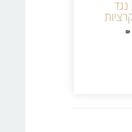
נגד
רציות
₪