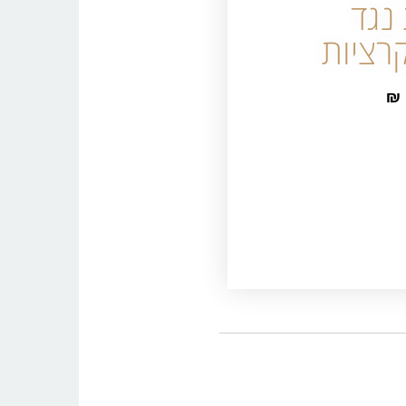
נגד
רציות
₪