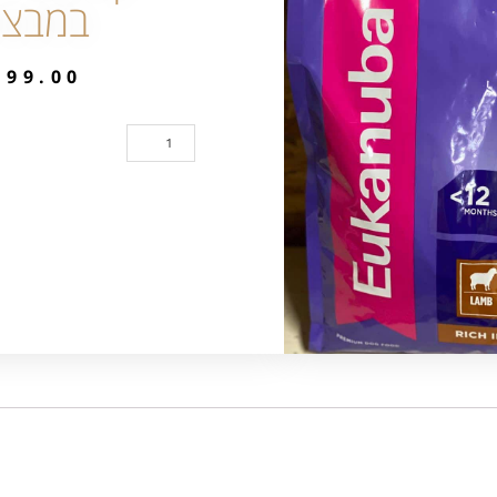
במבצ
₪
99.00