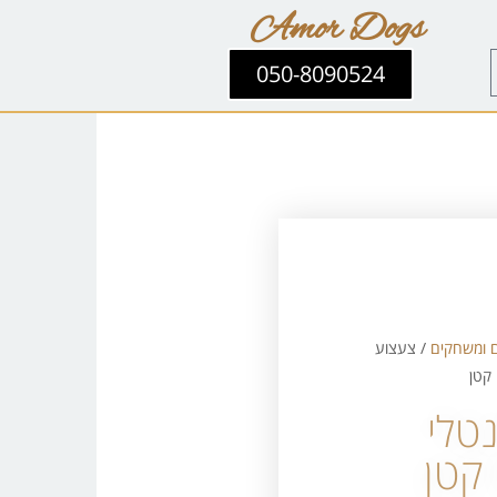
Amor Dogs
050-8090524
 ומשחקים
/ צעצוע
טלי