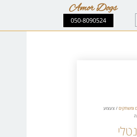
Amor Dogs
050-8090524
 ומשחקים
/ צעצוע
ה
טלי