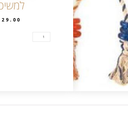
למשיכ
₪
29.00