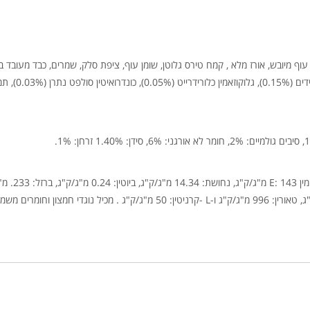
א עצמות (לפחות 22%), אורז (18%), חלבון עוף מיובש, אורז מלא , קמח טירס גלוטן, שומן עוף, ציפת סלק, שמרים, 
פוספט די-קלציום, תמצי
106 מ"ג/ק"ג, אבץ: 198 מ"ג/ק"ג, סלניום 0.32 מ"ג/ק"ג, טאורין: 996 מ"ג/ק"ג ו-L -קרניטין: 50 מ"ג/