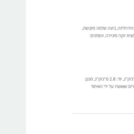
כבד מעובד בהידרוליזה, ביצה שלמה מיובשת,
ות הדרים עשירות בביו-פלבונואידים (0.15%), גלוקוזאמין כלורידרייט (0.05%), כונדרואיטין סולפט נתרן (0.03%), תמצית יוקה סיגיירה, ויטמינים
ויטמין A: 21,516 UI/Kg, ויטמין D3: 1.969 UI/Kg, ויטמין E: 143 מ"ג/ק"ג, נחושת: 14.34 מ"ג/ק"ג, ביוטין: 0.24 מ"ג/ק"ג, ברזל: 233. מ"ג/ק"ג, יוד: 2.8 מ"ג/ק"ג, מנגן:
ק"ג . מכיל נוגדי חמצון וחומרים משמרים שאושרו על ידי האיחוד