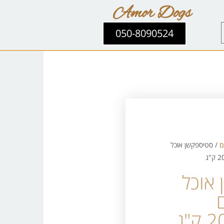
Amor Dogs
050-8090524
ם
/ סטיספקשן אוכל
אוכל